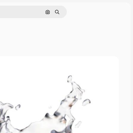
Rechercher par image
Rechercher