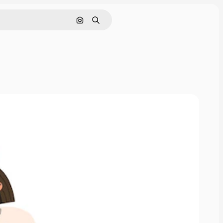
Rechercher par image
Rechercher