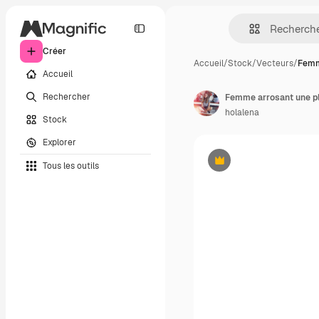
Créer
Accueil
/
Stock
/
Vecteurs
/
Femm
Accueil
Rechercher
holalena
Stock
Explorer
Tous les outils
Premium