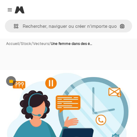
Magnific
Close menu
Recher
Accueil
/
Stock
/
Vecteurs
/
Une femme dans des é…
Premium