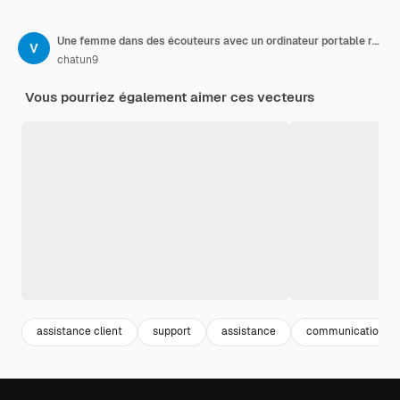
Une femme dans des écouteurs avec un ordinateur portable répond aux appels sur le fond d'une horloge murale Centre d'appels
chatun9
Vous pourriez également aimer ces vecteurs
assistance client
support
assistance
communication w