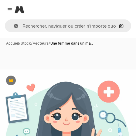
Magnific
Close menu
Recher
Accueil
/
Stock
/
Vecteurs
/
Une femme dans un ma…
Premium