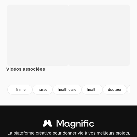
Vidéos associées
Premium
Premium
Premium
Premium
infirmier
nurse
healthcare
health
docteur
do
La plateforme créative pour donner vie à vos meilleurs projets.