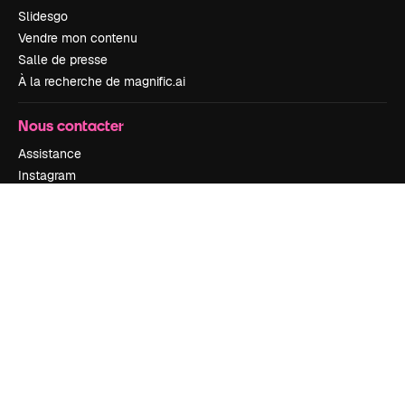
Slidesgo
Vendre mon contenu
Salle de presse
À la recherche de magnific.ai
Nous contacter
Assistance
Instagram
YouTube
LinkedIn
TikTok
Discord
X
Reddit
Copyright © 2010-
2026
Freepik Company S.L.U.
Tous droits réservés
.