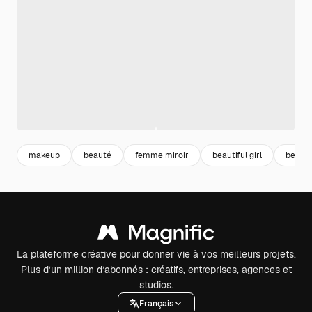
makeup
beauté
femme miroir
beautiful girl
beauti
La plateforme créative pour donner vie à vos meilleurs projets.
Plus d’un million d’abonnés : créatifs, entreprises, agences et
studios.
Français