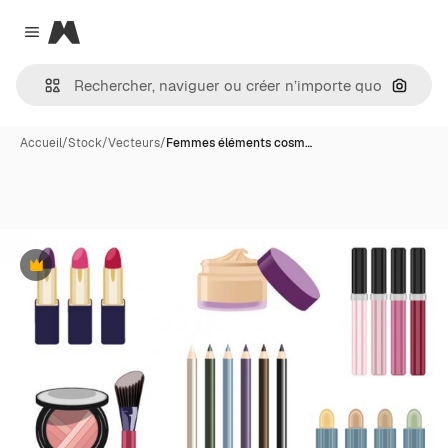
Magnific
Close menu
Recher
Accueil
/
Stock
/
Vecteurs
/
Femmes éléments cosm…
Premium