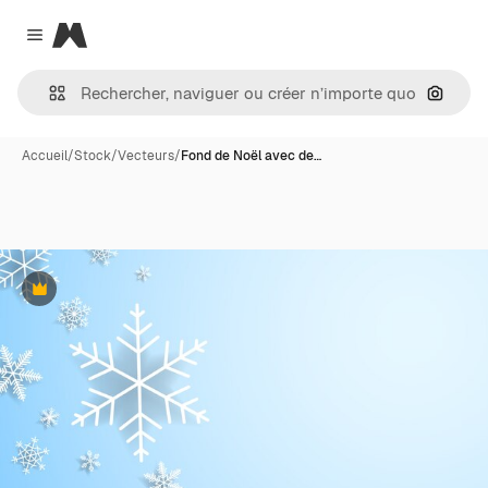
Magnific
Close menu
Recher
Accueil
/
Stock
/
Vecteurs
/
Fond de Noël avec de…
Premium