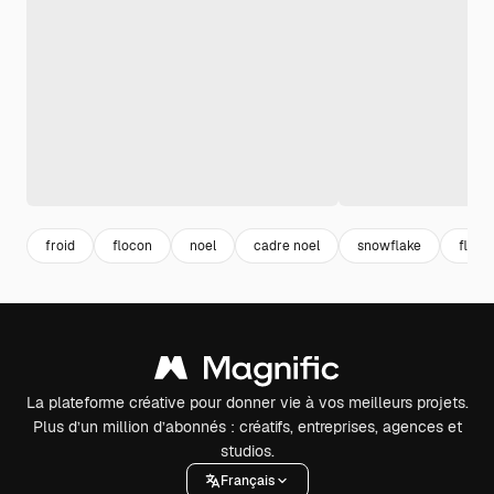
froid
flocon
noel
cadre noel
snowflake
floco
La plateforme créative pour donner vie à vos meilleurs projets.
Plus d’un million d’abonnés : créatifs, entreprises, agences et
studios.
Français