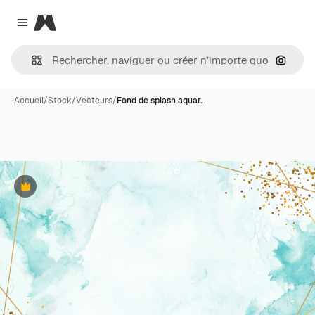
Magnific
Close menu
Recher
Accueil
/
Stock
/
Vecteurs
/
Fond de splash aquar…
Premium