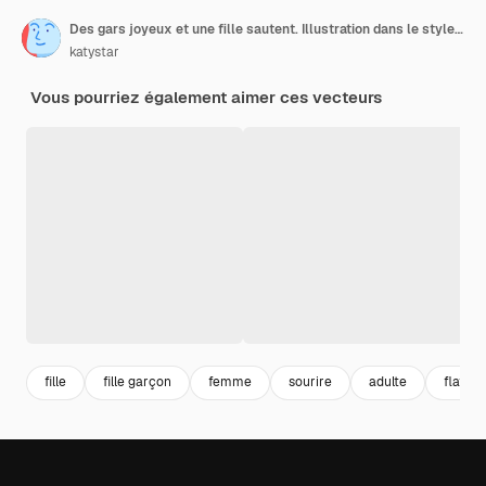
Des gars joyeux et une fille sautent. Illustration dans le style plat de dessin animé.
katystar
Vous pourriez également aimer ces vecteurs
fille
fille garçon
femme
sourire
adulte
flat