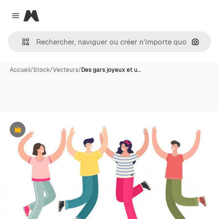
Magnific
Close menu
Recher
Accueil
/
Stock
/
Vecteurs
/
Des gars joyeux et u…
Premium