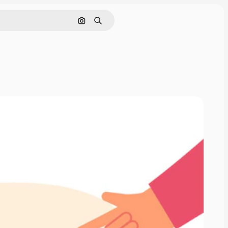
Rechercher par image
Rechercher