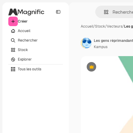
Créer
Accueil
/
Stock
/
Vecteurs
/
Les 
Accueil
Rechercher
Les gens réprimandan
Kampus
Stock
Explorer
Tous les outils
Premium