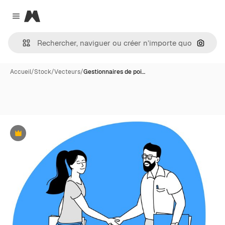
Magnific
Close menu
Recher
Accueil
/
Stock
/
Vecteurs
/
Gestionnaires de poi…
Premium