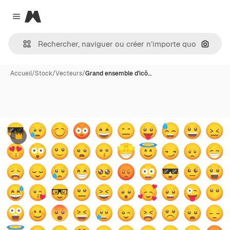
Magnific
Close menu
Recher
Accueil
/
Stock
/
Vecteurs
/
Grand ensemble d'icô…
Premium