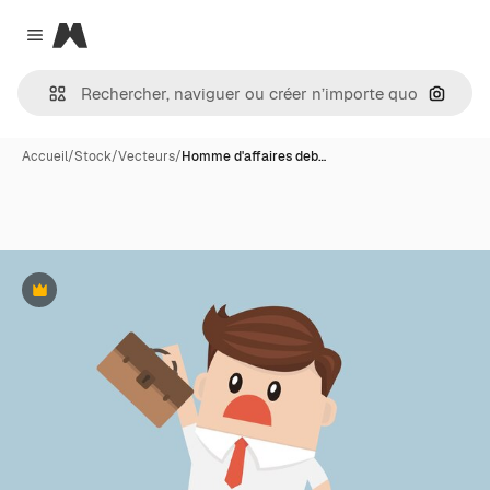
Magnific
Close menu
Recher
Accueil
/
Stock
/
Vecteurs
/
Homme d'affaires deb…
Premium