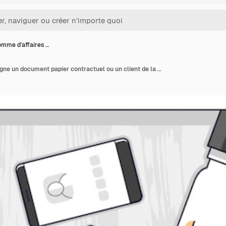
omme d'affaires …
Un homme d'affaires signe un document papier contractuel ou un client de la banque écrit un signe sur la forme financière du crédit en argent et l'employé l'aide et explique les conditions du prêt, vue de dessus des mains des gens. Vecteur.