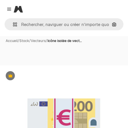
Magnific
Close menu
Recher
Accueil
/
Stock
/
Vecteurs
/
Icône isolée de vect…
Premium