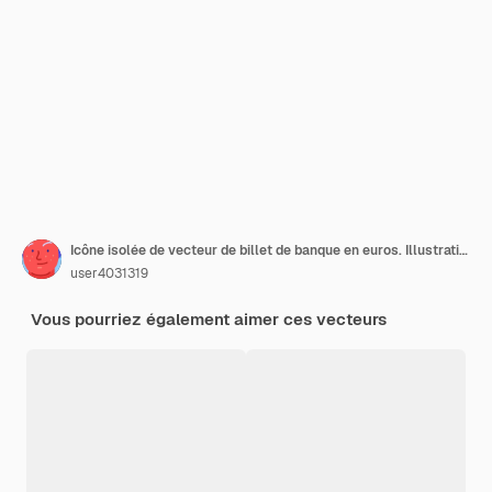
Icône isolée de vecteur de billet de banque en euros. Illustration d'emoji de billet de banque en euros. Vecteur de billets en euros isolé
user4031319
Vous pourriez également aimer ces vecteurs