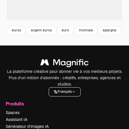
euros
argent euros
euro
monnaie
epargne
a
La plateforme créative pour donner vie à vos meilleurs projets.
Plus d’un million d’abonnés : créatifs, entreprises, agences et
studios.
Français
Produits
Spaces
Assistant IA
Générateur d’images IA