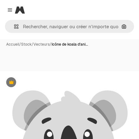
Magnific
Close menu
Recher
Accueil
/
Stock
/
Vecteurs
/
Icône de koala d'ani…
Premium