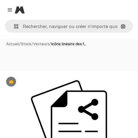
Magnific
Close menu
Recher
Accueil
/
Stock
/
Vecteurs
/
Icône linéaire des f…
Premium