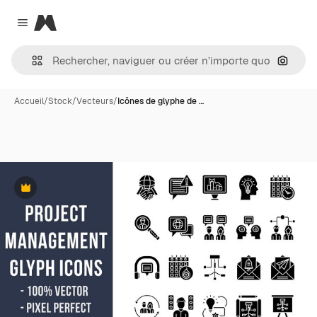
Magnific
Close menu
Recher
Accueil
/
Stock
/
Vecteurs
/
Icônes de glyphe de …
Premium