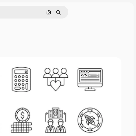
Rechercher par image
Rechercher