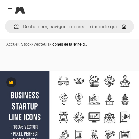
Magnific
Close menu
Recher
Accueil
/
Stock
/
Vecteurs
/
Icônes de la ligne d…
Premium