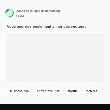
Icônes de la ligne de démarrage
ali344
Vous pourriez également aimer ces vecteurs
business icon
entrepreneuriat
startup
icon set
str