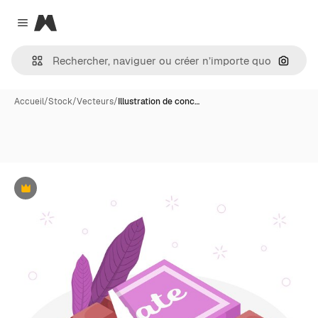
Magnific
Close menu
Recher
Accueil
/
Stock
/
Vecteurs
/
Illustration de conc…
Premium