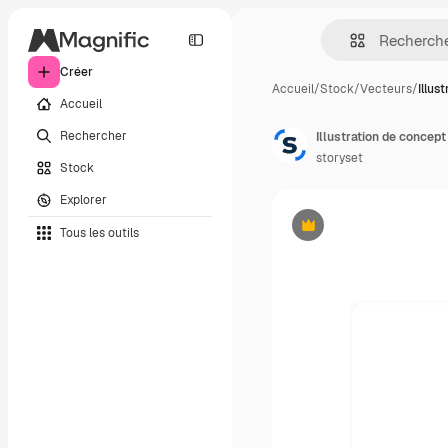
Créer
Accueil
/
Stock
/
Vecteurs
/
Illus
Accueil
Rechercher
Illustration de concept
storyset
Stock
Explorer
Tous les outils
Premium