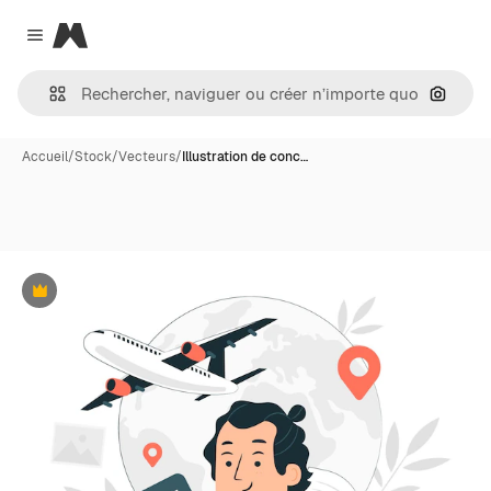
Magnific
Close menu
Recher
Accueil
/
Stock
/
Vecteurs
/
Illustration de conc…
Premium