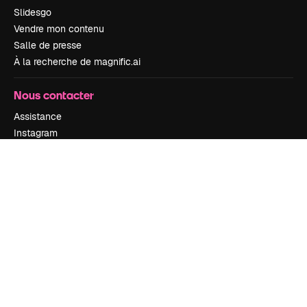
Slidesgo
Vendre mon contenu
Salle de presse
À la recherche de magnific.ai
Nous contacter
Assistance
Instagram
YouTube
LinkedIn
TikTok
Discord
X
Reddit
Copyright © 2010-
2026
Freepik Company S.L.U.
Tous droits réservés
.