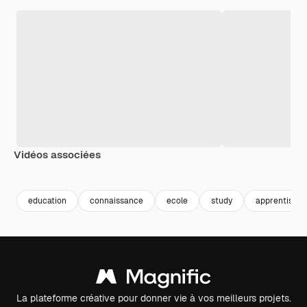
Vidéos associées
Premium
Premium
Premium
Premium
education
connaissance
ecole
study
apprentissag
La plateforme créative pour donner vie à vos meilleurs projets.