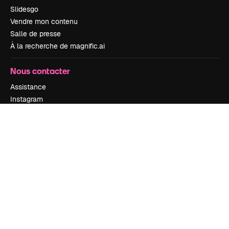
Slidesgo
Vendre mon contenu
Salle de presse
À la recherche de magnific.ai
Nous contacter
Assistance
Instagram
YouTube
LinkedIn
TikTok
Discord
X
Reddit
Copyright © 2010-
2026
Freepik Company S.L.U.
Tous droits réservés
.