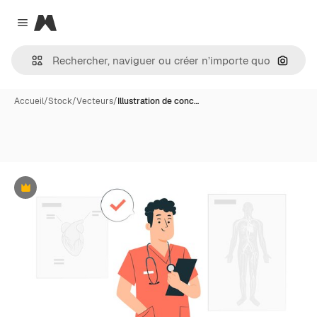
Magnific
Close menu
Recher
Accueil
/
Stock
/
Vecteurs
/
Illustration de conc…
Premium