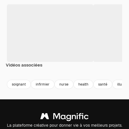
Vidéos associées
Premium
Premium
Premium
Premium
soignant
infirmier
nurse
health
santé
illustra
La plateforme créative pour donner vie à vos meilleurs projets.