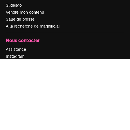
Slidesgo
Vendre mon contenu
Salle de presse
À la recherche de magnific.ai
Nous contacter
Assistance
Instagram
YouTube
LinkedIn
TikTok
Discord
X
Reddit
Copyright © 2010-
2026
Freepik Company S.L.U.
Tous droits réservés
.