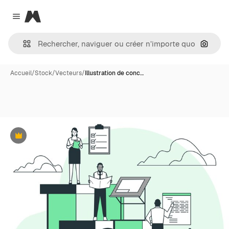
Magnific
Close menu
Recher
Accueil
/
Stock
/
Vecteurs
/
Illustration de conc…
Premium