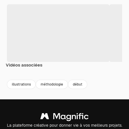
Vidéos associées
Premium
Premium
Généré par l’IA
Premium
Premium
Généré par l
illustrations
méthodologie
début
La plateforme créative pour donner vie à vos meilleurs projets.