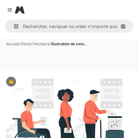
Magnific
Close menu
Recher
Accueil
/
Stock
/
Vecteurs
/
Illustration de conc…
Premium