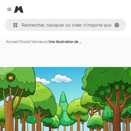
Magnific
Close menu
Recher
Accueil
/
Stock
/
Vecteurs
/
Une illustration de …
Premium