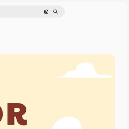
Rechercher par image
Rechercher