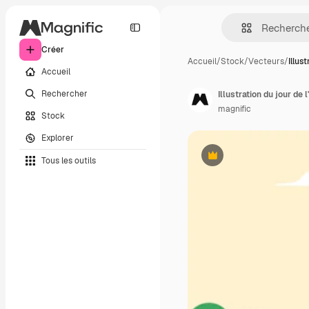
Créer
Accueil
/
Stock
/
Vecteurs
/
Illus
Accueil
Rechercher
Illustration du jour de l
magnific
Stock
Explorer
Tous les outils
Premium