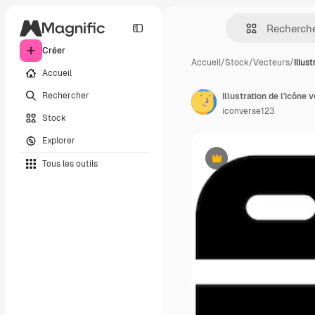
Créer
Accueil
/
Stock
/
Vecteurs
/
Illust
Accueil
Rechercher
iconverse123
Stock
Explorer
Tous les outils
Premium