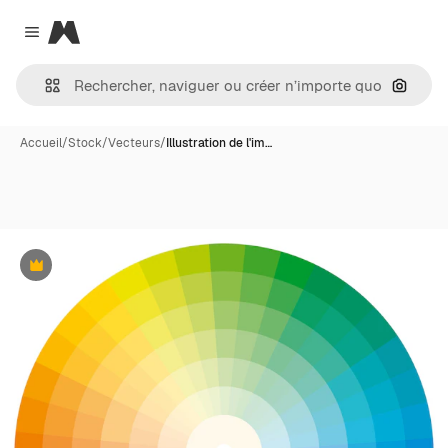
Magnific
Close menu
Recher
Accueil
/
Stock
/
Vecteurs
/
Illustration de l'im…
Premium