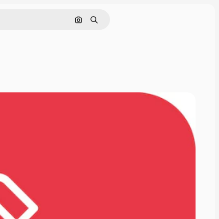
Rechercher par image
Rechercher