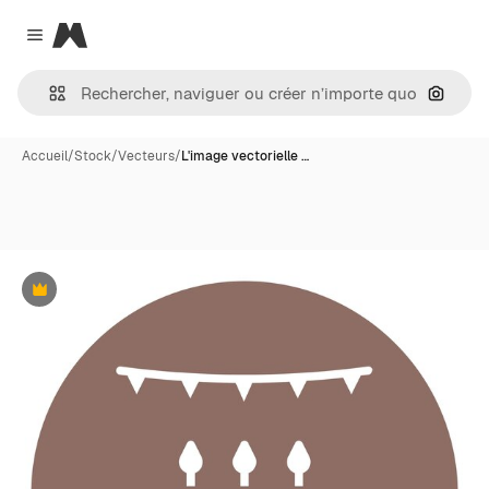
Magnific
Close menu
Recher
Accueil
/
Stock
/
Vecteurs
/
L'image vectorielle …
Premium