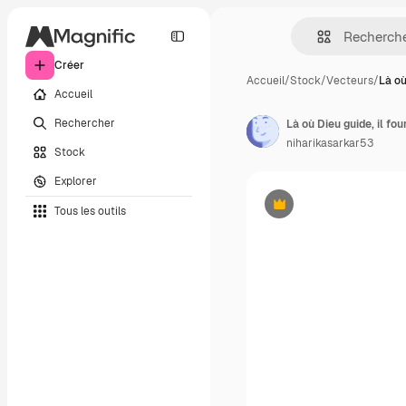
Créer
Accueil
/
Stock
/
Vecteurs
/
Là où
Accueil
Rechercher
Là où Dieu guide, il fo
niharikasarkar53
Stock
Explorer
Tous les outils
Premium