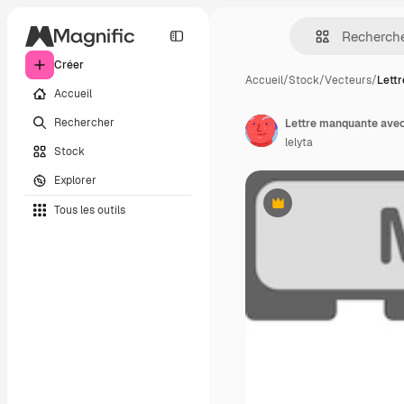
Créer
Accueil
/
Stock
/
Vecteurs
/
Lett
Accueil
Rechercher
lelyta
Stock
Explorer
Tous les outils
Premium