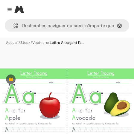
Magnific
Close menu
Recher
Accueil
/
Stock
/
Vecteurs
/
Lettre A traçant l'a…
Premium