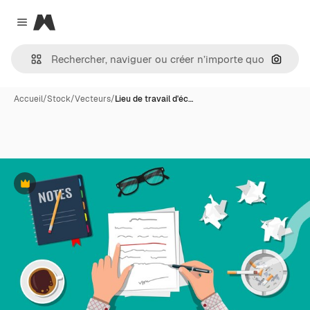
Magnific
Close menu
Recher
Accueil
/
Stock
/
Vecteurs
/
Lieu de travail d'éc…
Premium