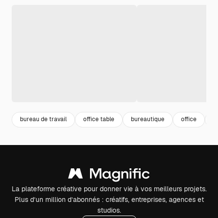
bureau de travail
office table
bureautique
office
g
La plateforme créative pour donner vie à vos meilleurs projets.
Plus d’un million d’abonnés : créatifs, entreprises, agences et
studios.