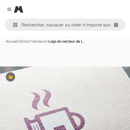
Magnific
Close menu
Recher
Accueil
/
Stock
/
Vecteurs
/
Logo du vecteur de l…
Premium