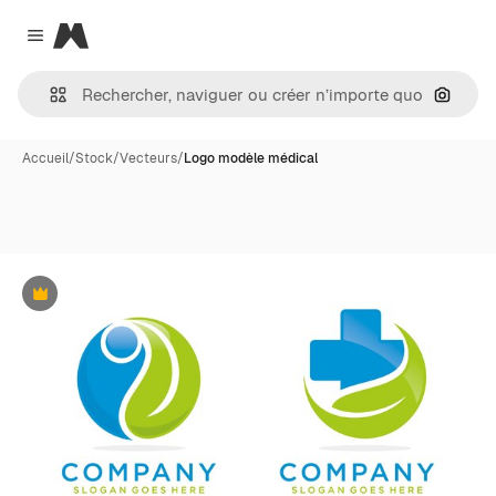
Magnific
Close menu
Recher
Accueil
/
Stock
/
Vecteurs
/
Logo modèle médical
Premium