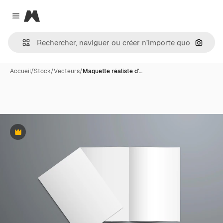
Magnific
Close menu
Recher
Accueil
/
Stock
/
Vecteurs
/
Maquette réaliste d'…
Premium