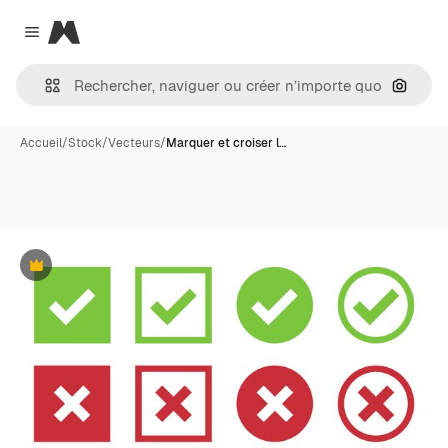
Magnific
Close menu
Recher
Accueil
/
Stock
/
Vecteurs
/
Marquer et croiser l…
Premium