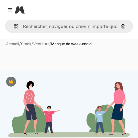
Magnific
Close menu
Recher
Accueil
/
Stock
/
Vecteurs
/
Masque de week-end d…
Premium