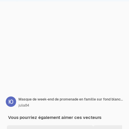
Masque de week-end de promenade en famille sur fond blanc Dessin animé maman et fils sont masqués Week-end de vacances Illustration vectorielle à plat Une famille heureuse
julia84
Vous pourriez également aimer ces vecteurs