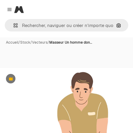
Magnific
Close menu
Recher
Accueil
/
Stock
/
Vecteurs
/
Masseur Un homme don…
Premium