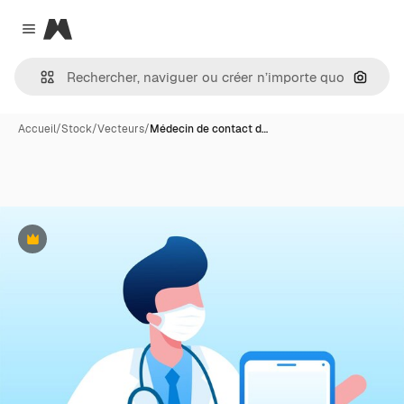
Magnific
Close menu
Recher
Accueil
/
Stock
/
Vecteurs
/
Médecin de contact d…
Premium