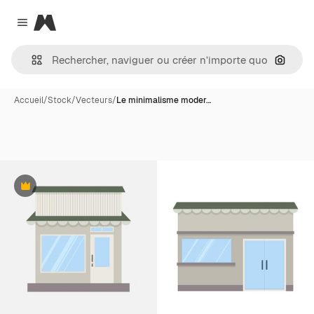
Magnific
Close menu
Recher
Accueil
/
Stock
/
Vecteurs
/
Le minimalisme moder…
Premium