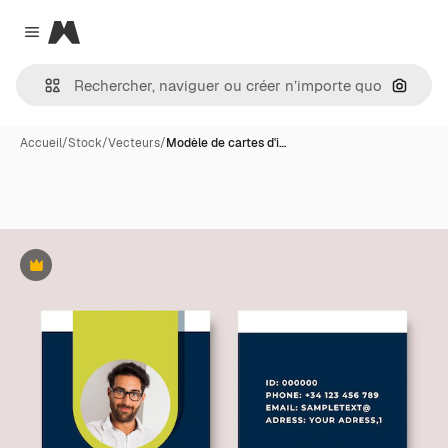
Magnific
Close menu
Recher
Accueil
/
Stock
/
Vecteurs
/
Modèle de cartes d'i…
Premium