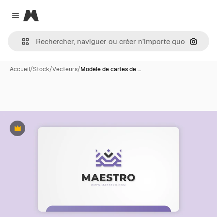
Magnific
Close menu
Recher
Accueil
/
Stock
/
Vecteurs
/
Modèle de cartes de …
Premium