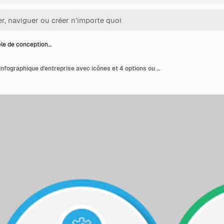
le de conception…
Modèle de conception infographique d'entreprise avec icônes et 4 options ou étapes pour la présentation du flux de travail