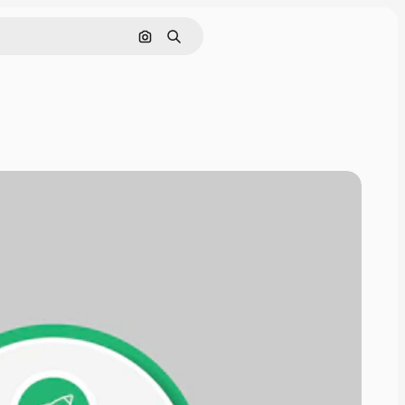
Rechercher par image
Rechercher