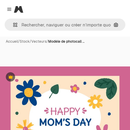
Magnific
Close menu
Recher
Accueil
/
Stock
/
Vecteurs
/
Modèle de photocall …
Premium