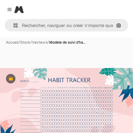
Magnific
Close menu
Recher
Accueil
/
Stock
/
Vecteurs
/
Modèle de suivi d'ha…
Premium