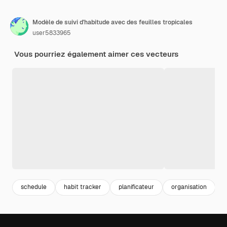
Modèle de suivi d'habitude avec des feuilles tropicales
user5833965
Vous pourriez également aimer ces vecteurs
schedule
habit tracker
planificateur
organisation
d