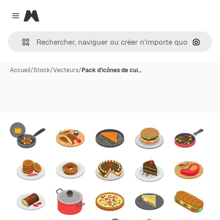
Magnific
Close menu
Recher
Accueil
/
Stock
/
Vecteurs
/
Pack d'icônes de cui…
Premium