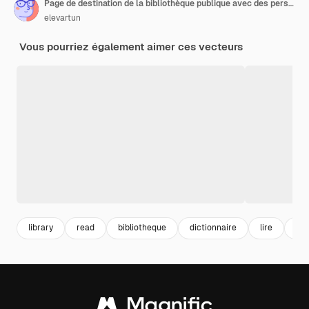
Page de destination de la bibliothèque publique avec des personnes lisant
elevartun
Vous pourriez également aimer ces vecteurs
library
read
bibliotheque
dictionnaire
lire
lec