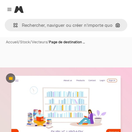
Magnific
Close menu
Recher
Accueil
/
Stock
/
Vecteurs
/
Page de destination …
Premium